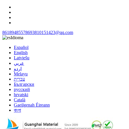
8618948557869
3810151423@qq.com
Idioma
Español
English
Latviešu
عربي
اردو
Melayu
עברית
Български
русский
hrvatski
Català
Gaeilgenah Éireann
বাংলা