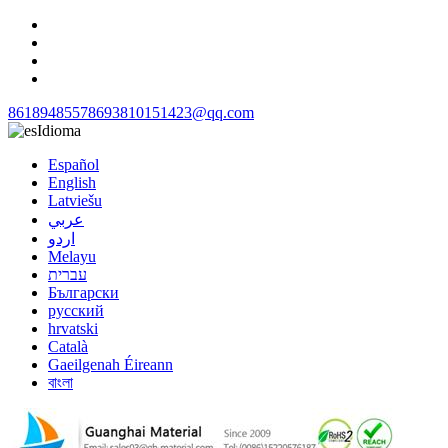
8618948557869
3810151423@qq.com
Idioma
Español
English
Latviešu
عربي
اردو
Melayu
עברית
Български
русский
hrvatski
Català
Gaeilgenah Éireann
বাংলা