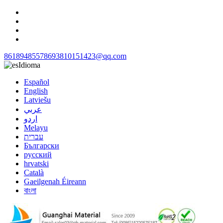
8618948557869
3810151423@qq.com
Idioma
Español
English
Latviešu
عربي
اردو
Melayu
עברית
Български
русский
hrvatski
Català
Gaeilgenah Éireann
বাংলা