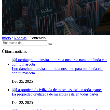
Inicio
/
Noticias
/
Contenido
Últimas noticias
Luoxianghui te invita a unirte a nosotros para una linda cita
con tu mascota
Dec 25, 2025
La propiedad civilizada de mascotas está en todas partes
Dec 22, 2025