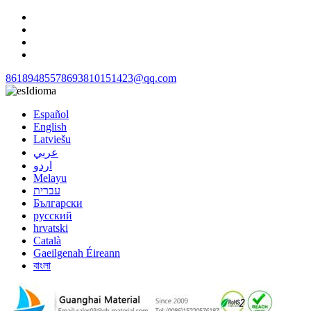
8618948557869
3810151423@qq.com
Idioma
Español
English
Latviešu
عربي
اردو
Melayu
עברית
Български
русский
hrvatski
Català
Gaeilgenah Éireann
বাংলা